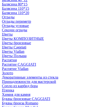
Балясина 80*15
Балясина 110*15
Балясина 110*20
Ограды
Ограды периметр
Ограды угловые
Секции ограды
Цветы
Цветы КОМПОЗИТНЫЕ
Цветы бронзовые
Цветы Caggiati
Цветы Viallan
Цветы Польша
Распятия
Распятие CAGGIATI
Распятие Viallan
Золото
Декоративные элементы из стекла
Принадлежности для мастерской
Сопло из карбид бора
Пленка
Химия для камня
Буквы бронзовые CAGGIATI
Буквы бронза Romano