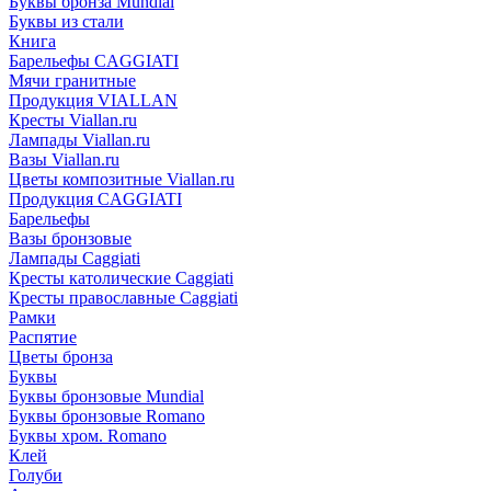
Буквы бронза Mundial
Буквы из стали
Книга
Барельефы CAGGIATI
Мячи гранитные
Продукция VIALLAN
Кресты Viallan.ru
Лампады Viallan.ru
Вазы Viallan.ru
Цветы композитные Viallan.ru
Продукция CAGGIATI
Барельефы
Вазы бронзовые
Лампады Caggiati
Кресты католические Caggiati
Кресты православные Caggiati
Рамки
Распятие
Цветы бронза
Буквы
Буквы бронзовые Mundial
Буквы бронзовые Romano
Буквы хром. Romano
Клей
Голуби