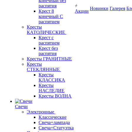
конечный без
распятия
Новинки
Галерея
Бл
Крест 8
Акции
конечный С
распятием
Кресты
КАТОЛИЧЕСКИЕ
Крест с
распятием
Крест без
распятия
Кресты ГРАНИТНЫЕ
Кресты
СТЕКЛЯННЫЕ
Кресты
КЛАССИКА
Кресты
НАСЛЕДИЕ
Кресты ВОЛНА
Свечи
Электронные
Классические
Свеча+лампада
Свеча+Статуэтка