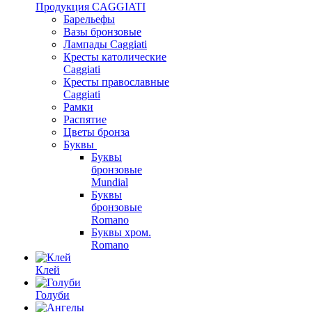
Продукция CAGGIATI
Барельефы
Вазы бронзовые
Лампады Caggiati
Кресты католические
Caggiati
Кресты православные
Caggiati
Рамки
Распятие
Цветы бронза
Буквы
Буквы
бронзовые
Mundial
Буквы
бронзовые
Romano
Буквы хром.
Romano
Клей
Голуби