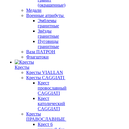
(окрашенные)
Медали
Военные атрибуты
Эмблемы
гранитные
Звёзды
гранитные
Пуговицы
гранитные
Ваза ПАТРОН
Флагштоки
Кресты
Кресты VIALLAN
Кресты CAGGIATI
Крест
провославный
CAGGIATI
Крест
католический
CAGGIATI
Кресты
ПРАВОСЛАВНЫЕ
Крест 6