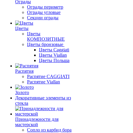
Ограды
Ограды периметр
Ограды угловые
Секции ограды
Цветы
Цветы
КОМПОЗИТНЫЕ
Цветы бронзовые
Цветы Caggiati
Цветы Viallan
Цветы Польша
Распятия
Распятие CAGGIATI
Распятие Viallan
Золото
Декоративные элементы из
стекла
Принадлежности для
мастерской
Сопло из карбид бора