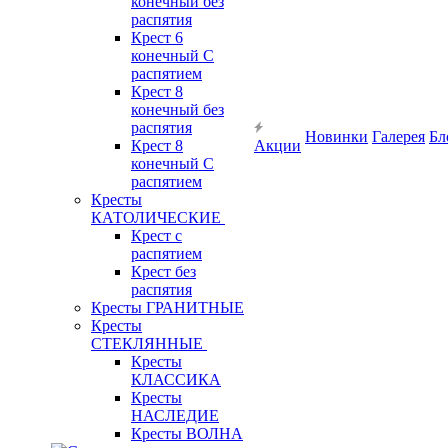
конечный без
распятия
Крест 6
конечный С
распятием
Крест 8
конечный без
распятия
Новинки
Галерея
Бл
Крест 8
Акции
конечный С
распятием
Кресты
КАТОЛИЧЕСКИЕ
Крест с
распятием
Крест без
распятия
Кресты ГРАНИТНЫЕ
Кресты
СТЕКЛЯННЫЕ
Кресты
КЛАССИКА
Кресты
НАСЛЕДИЕ
Кресты ВОЛНА