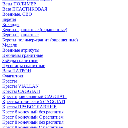
Вазы ПОЛИМЕР
Ваза ПЛАСТИКОВАЯ
Военные, СВО
Береты
Кокарды
Береты гранитные (окрашенные)
Береты гранитные
Береты полимер-гранит (окрашенные)
Медали
Военные атрибуты
Эмблемы гранитные
Звёзды гранитные
Пуговицы гранитные
Ваза ПАТРОН
Флагштоки
Кресты
Кресты VIALLAN
Кресты CAGGIATI
Крест провославный CAGGIATI
Крест католический CAGGIATI
Кресты ПРАВОСЛАВНЫЕ
Крест 6 конечный без распятия
Крест 6 конечный С распятием
Крест 8 конечный без распятия
Крест 8 конечный С распятием