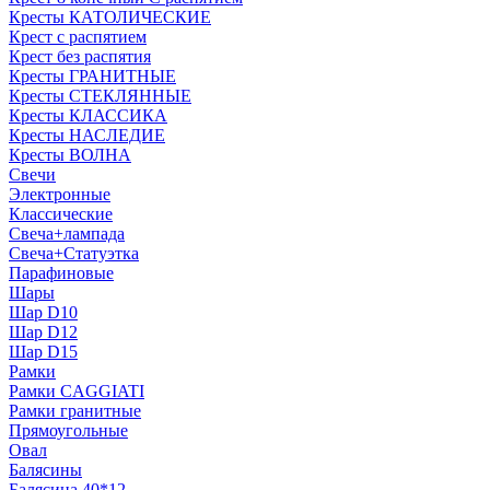
Кресты КАТОЛИЧЕСКИЕ
Крест с распятием
Крест без распятия
Кресты ГРАНИТНЫЕ
Кресты СТЕКЛЯННЫЕ
Кресты КЛАССИКА
Кресты НАСЛЕДИЕ
Кресты ВОЛНА
Свечи
Электронные
Классические
Свеча+лампада
Свеча+Статуэтка
Парафиновые
Шары
Шар D10
Шар D12
Шар D15
Рамки
Рамки CAGGIATI
Рамки гранитные
Прямоугольные
Овал
Балясины
Балясина 40*12