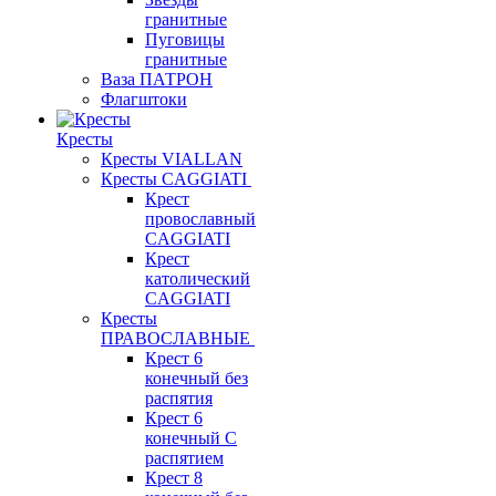
гранитные
Пуговицы
гранитные
Ваза ПАТРОН
Флагштоки
Кресты
Кресты VIALLAN
Кресты CAGGIATI
Крест
провославный
CAGGIATI
Крест
католический
CAGGIATI
Кресты
ПРАВОСЛАВНЫЕ
Крест 6
конечный без
распятия
Крест 6
конечный С
распятием
Крест 8