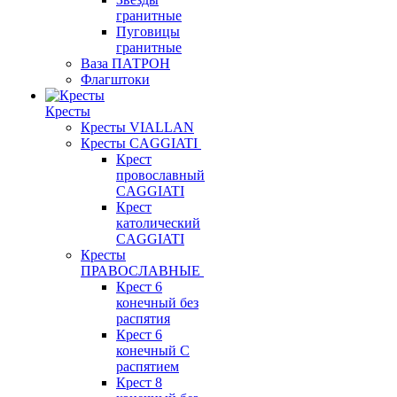
гранитные
Пуговицы
гранитные
Ваза ПАТРОН
Флагштоки
Кресты
Кресты VIALLAN
Кресты CAGGIATI
Крест
провославный
CAGGIATI
Крест
католический
CAGGIATI
Кресты
ПРАВОСЛАВНЫЕ
Крест 6
конечный без
распятия
Крест 6
конечный С
распятием
Крест 8