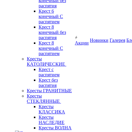
конечный без
распятия
Крест 6
конечный С
распятием
Крест 8
конечный без
распятия
Новинки
Галерея
Бл
Крест 8
Акции
конечный С
распятием
Кресты
КАТОЛИЧЕСКИЕ
Крест с
распятием
Крест без
распятия
Кресты ГРАНИТНЫЕ
Кресты
СТЕКЛЯННЫЕ
Кресты
КЛАССИКА
Кресты
НАСЛЕДИЕ
Кресты ВОЛНА