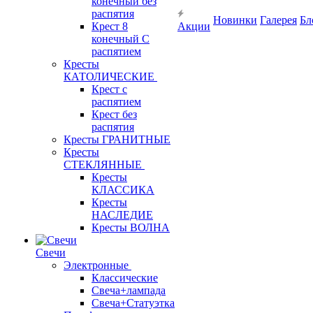
конечный без
распятия
Новинки
Галерея
Бл
Крест 8
Акции
конечный С
распятием
Кресты
КАТОЛИЧЕСКИЕ
Крест с
распятием
Крест без
распятия
Кресты ГРАНИТНЫЕ
Кресты
СТЕКЛЯННЫЕ
Кресты
КЛАССИКА
Кресты
НАСЛЕДИЕ
Кресты ВОЛНА
Свечи
Электронные
Классические
Свеча+лампада
Свеча+Статуэтка