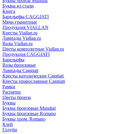
Буквы бронза Mundial
Буквы из стали
Книга
Барельефы CAGGIATI
Мячи гранитные
Продукция VIALLAN
Кресты Viallan.ru
Лампады Viallan.ru
Вазы Viallan.ru
Цветы композитные Viallan.ru
Продукция CAGGIATI
Барельефы
Вазы бронзовые
Лампады Caggiati
Кресты католические Caggiati
Кресты православные Caggiati
Рамки
Распятие
Цветы бронза
Буквы
Буквы бронзовые Mundial
Буквы бронзовые Romano
Буквы хром. Romano
Клей
Голуби