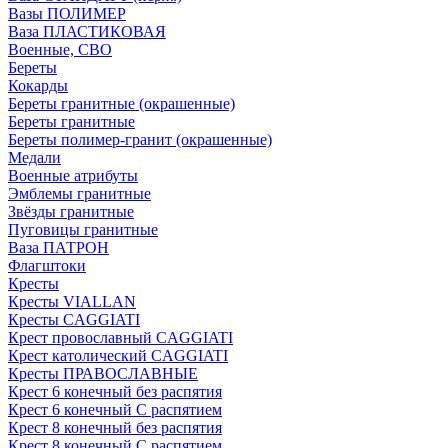
Вазы ПОЛИМЕР
Ваза ПЛАСТИКОВАЯ
Военные, СВО
Береты
Кокарды
Береты гранитные (окрашенные)
Береты гранитные
Береты полимер-гранит (окрашенные)
Медали
Военные атрибуты
Эмблемы гранитные
Звёзды гранитные
Пуговицы гранитные
Ваза ПАТРОН
Флагштоки
Кресты
Кресты VIALLAN
Кресты CAGGIATI
Крест провославный CAGGIATI
Крест католический CAGGIATI
Кресты ПРАВОСЛАВНЫЕ
Крест 6 конечный без распятия
Крест 6 конечный С распятием
Крест 8 конечный без распятия
Крест 8 конечный С распятием