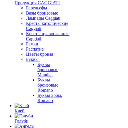
Продукция CAGGIATI
Барельефы
Вазы бронзовые
Лампады Caggiati
Кресты католические
Caggiati
Кресты православные
Caggiati
Рамки
Распятие
Цветы бронза
Буквы
Буквы
бронзовые
Mundial
Буквы
бронзовые
Romano
Буквы хром.
Romano
Клей
Голуби