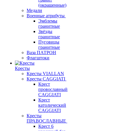
(окрашенные)
Медали
Военные атрибуты
Эмблемы
гранитные
Звёзды
гранитные
Пуговицы
гранитные
Ваза ПАТРОН
Флагштоки
Кресты
Кресты VIALLAN
Кресты CAGGIATI
Крест
провославный
CAGGIATI
Крест
католический
CAGGIATI
Кресты
ПРАВОСЛАВНЫЕ
Крест 6