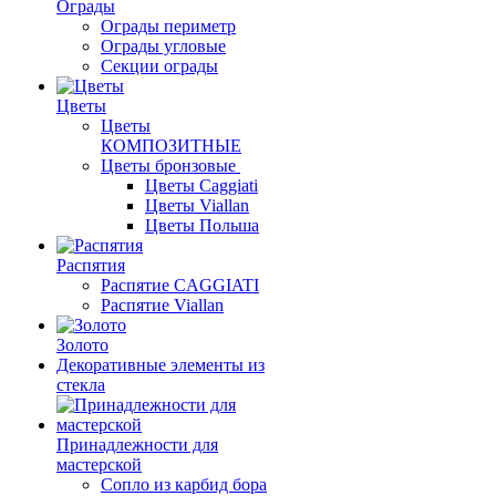
Ограды
Ограды периметр
Ограды угловые
Секции ограды
Цветы
Цветы
КОМПОЗИТНЫЕ
Цветы бронзовые
Цветы Caggiati
Цветы Viallan
Цветы Польша
Распятия
Распятие CAGGIATI
Распятие Viallan
Золото
Декоративные элементы из
стекла
Принадлежности для
мастерской
Сопло из карбид бора