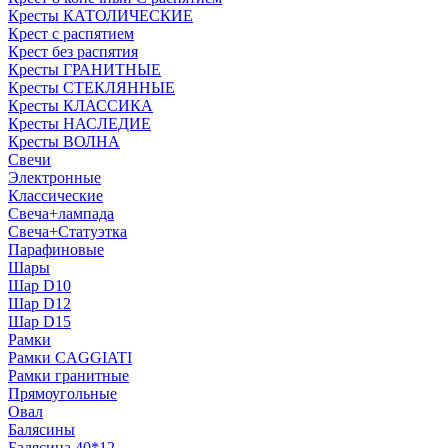
Кресты КАТОЛИЧЕСКИЕ
Крест с распятием
Крест без распятия
Кресты ГРАНИТНЫЕ
Кресты СТЕКЛЯННЫЕ
Кресты КЛАССИКА
Кресты НАСЛЕДИЕ
Кресты ВОЛНА
Свечи
Электронные
Классические
Свеча+лампада
Свеча+Статуэтка
Парафиновые
Шары
Шар D10
Шар D12
Шар D15
Рамки
Рамки CAGGIATI
Рамки гранитные
Прямоугольные
Овал
Балясины
Балясина 40*12