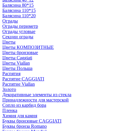
Балясина 80*15
Балясина 110*15
Балясина 110*20
Ограды
Ограды периметр
Ограды угловые
Секции ограды
Цветы
Цветы КОМПОЗИТНЫЕ
Цветы бронзовые
Цветы Caggiati
Цветы Viallan
Цветы Польша
Распятия
Распятие CAGGIATI
Распятие Viallan
Золото
Декоративные элементы из стекла
Принадлежности для мастерской
Сопло из карбид бора
Пленка
Химия для камня
Буквы бронзовые CAGGIATI
Буквы бронза Romano