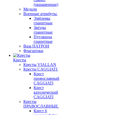
(окрашенные)
Медали
Военные атрибуты
Эмблемы
гранитные
Звёзды
гранитные
Пуговицы
гранитные
Ваза ПАТРОН
Флагштоки
Кресты
Кресты VIALLAN
Кресты CAGGIATI
Крест
провославный
CAGGIATI
Крест
католический
CAGGIATI
Кресты
ПРАВОСЛАВНЫЕ
Крест 6