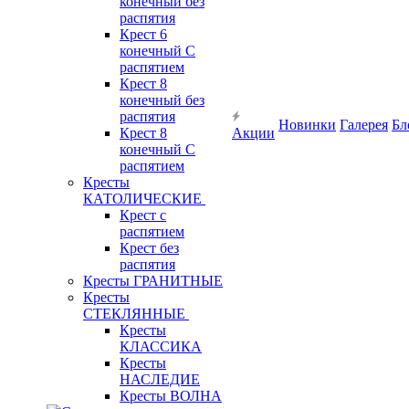
конечный без
распятия
Крест 6
конечный С
распятием
Крест 8
конечный без
распятия
Новинки
Галерея
Бл
Крест 8
Акции
конечный С
распятием
Кресты
КАТОЛИЧЕСКИЕ
Крест с
распятием
Крест без
распятия
Кресты ГРАНИТНЫЕ
Кресты
СТЕКЛЯННЫЕ
Кресты
КЛАССИКА
Кресты
НАСЛЕДИЕ
Кресты ВОЛНА