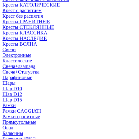
Кресты КАТОЛИЧЕСКИЕ
Крест с распятием
Крест без распятия
Кресты ГРАНИТНЫЕ
Кресты СТЕКЛЯННЫЕ
Кресты КЛАССИКА
Кресты НАСЛЕДИЕ
Кресты ВОЛНА
Свечи
Электронные
Классические
Свеча+лампада
Свеча+Статуэтка
Парафиновые
Шары
Шар D10
Шар D12
Шар D15
Рамки
Рамки CAGGIATI
Рамки гранитные
Прямоугольные
Овал
Балясины
Балясина 40*12