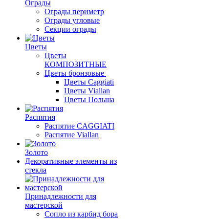
Ограды
Ограды периметр
Ограды угловые
Секции ограды
Цветы
Цветы
КОМПОЗИТНЫЕ
Цветы бронзовые
Цветы Caggiati
Цветы Viallan
Цветы Польша
Распятия
Распятие CAGGIATI
Распятие Viallan
Золото
Декоративные элементы из
стекла
Принадлежности для
мастерской
Сопло из карбид бора