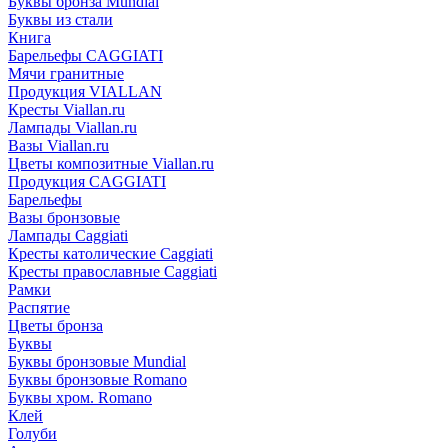
Буквы бронза Mundial
Буквы из стали
Книга
Барельефы CAGGIATI
Мячи гранитные
Продукция VIALLAN
Кресты Viallan.ru
Лампады Viallan.ru
Вазы Viallan.ru
Цветы композитные Viallan.ru
Продукция CAGGIATI
Барельефы
Вазы бронзовые
Лампады Caggiati
Кресты католические Caggiati
Кресты православные Caggiati
Рамки
Распятие
Цветы бронза
Буквы
Буквы бронзовые Mundial
Буквы бронзовые Romano
Буквы хром. Romano
Клей
Голуби