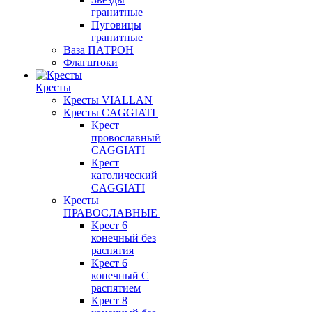
гранитные
Пуговицы
гранитные
Ваза ПАТРОН
Флагштоки
Кресты
Кресты VIALLAN
Кресты CAGGIATI
Крест
провославный
CAGGIATI
Крест
католический
CAGGIATI
Кресты
ПРАВОСЛАВНЫЕ
Крест 6
конечный без
распятия
Крест 6
конечный С
распятием
Крест 8