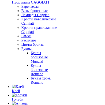
Продукция CAGGIATI
Барельефы
Вазы бронзовые
Лампады Caggiati
Кресты католические
Caggiati
Кресты православные
Caggiati
Рамки
Распятие
Цветы бронза
Буквы
Буквы
бронзовые
Mundial
Буквы
бронзовые
Romano
Буквы хром.
Romano
Клей
Голуби