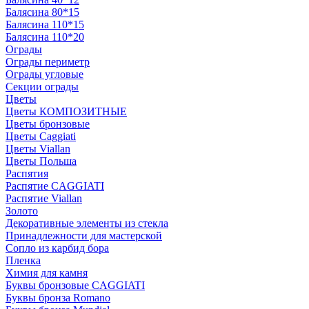
Балясина 80*15
Балясина 110*15
Балясина 110*20
Ограды
Ограды периметр
Ограды угловые
Секции ограды
Цветы
Цветы КОМПОЗИТНЫЕ
Цветы бронзовые
Цветы Caggiati
Цветы Viallan
Цветы Польша
Распятия
Распятие CAGGIATI
Распятие Viallan
Золото
Декоративные элементы из стекла
Принадлежности для мастерской
Сопло из карбид бора
Пленка
Химия для камня
Буквы бронзовые CAGGIATI
Буквы бронза Romano