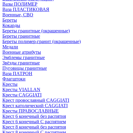
Вазы ПОЛИМЕР
Ваза ПЛАСТИКОВАЯ
Военные, СВО
Береты
Кокарды
Береты гранитные (окрашенные)
Береты гранитные
Береты полимер-гранит (окрашенные)
Медали
Военные атрибуты
Эмблемы гранитные
Звёзды гранитные
Пуговицы гранитные
Ваза ПАТРОН
Флагштоки
Кресты
Кресты VIALLAN
Кресты CAGGIATI
Крест провославный CAGGIATI
Крест католический CAGGIATI
Кресты ПРАВОСЛАВНЫЕ
Крест 6 конечный без распятия
Крест 6 конечный С распятием
Крест 8 конечный без распятия
Крест 8 конечный С распятием