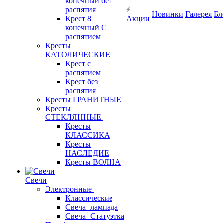
конечный без
распятия
Новинки
Галерея
Бл
Крест 8
Акции
конечный С
распятием
Кресты
КАТОЛИЧЕСКИЕ
Крест с
распятием
Крест без
распятия
Кресты ГРАНИТНЫЕ
Кресты
СТЕКЛЯННЫЕ
Кресты
КЛАССИКА
Кресты
НАСЛЕДИЕ
Кресты ВОЛНА
Свечи
Электронные
Классические
Свеча+лампада
Свеча+Статуэтка