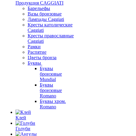
Продукция CAGGIATI
Барельефы
Вазы бронзовые
Лампады Caggiati
Кресты католические
Caggiati
Кресты православные
Caggiati
Рамки
Распятие
Цветы бронза
Буквы
Буквы
бронзовые
Mundial
Буквы
бронзовые
Romano
Буквы хром.
Romano
Клей
Голуби