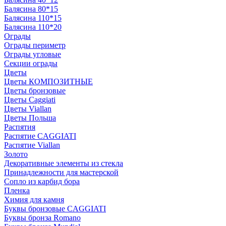
Балясина 80*15
Балясина 110*15
Балясина 110*20
Ограды
Ограды периметр
Ограды угловые
Секции ограды
Цветы
Цветы КОМПОЗИТНЫЕ
Цветы бронзовые
Цветы Caggiati
Цветы Viallan
Цветы Польша
Распятия
Распятие CAGGIATI
Распятие Viallan
Золото
Декоративные элементы из стекла
Принадлежности для мастерской
Сопло из карбид бора
Пленка
Химия для камня
Буквы бронзовые CAGGIATI
Буквы бронза Romano