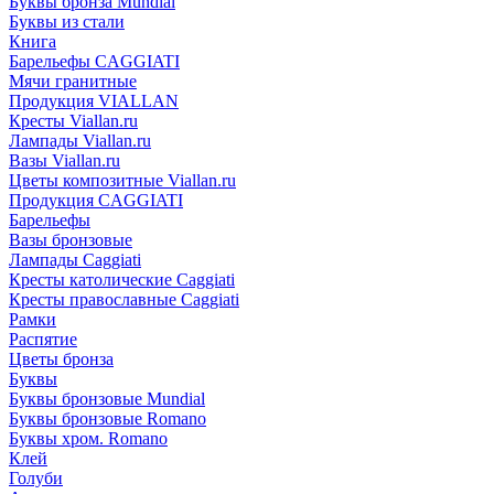
Буквы бронза Mundial
Буквы из стали
Книга
Барельефы CAGGIATI
Мячи гранитные
Продукция VIALLAN
Кресты Viallan.ru
Лампады Viallan.ru
Вазы Viallan.ru
Цветы композитные Viallan.ru
Продукция CAGGIATI
Барельефы
Вазы бронзовые
Лампады Caggiati
Кресты католические Caggiati
Кресты православные Caggiati
Рамки
Распятие
Цветы бронза
Буквы
Буквы бронзовые Mundial
Буквы бронзовые Romano
Буквы хром. Romano
Клей
Голуби