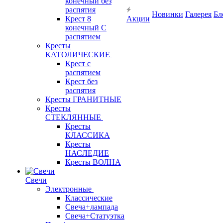
конечный без
распятия
Новинки
Галерея
Бл
Крест 8
Акции
конечный С
распятием
Кресты
КАТОЛИЧЕСКИЕ
Крест с
распятием
Крест без
распятия
Кресты ГРАНИТНЫЕ
Кресты
СТЕКЛЯННЫЕ
Кресты
КЛАССИКА
Кресты
НАСЛЕДИЕ
Кресты ВОЛНА
Свечи
Электронные
Классические
Свеча+лампада
Свеча+Статуэтка