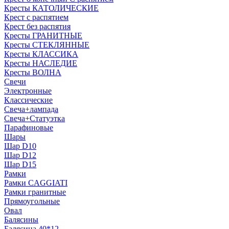
Кресты КАТОЛИЧЕСКИЕ
Крест с распятием
Крест без распятия
Кресты ГРАНИТНЫЕ
Кресты СТЕКЛЯННЫЕ
Кресты КЛАССИКА
Кресты НАСЛЕДИЕ
Кресты ВОЛНА
Свечи
Электронные
Классические
Свеча+лампада
Свеча+Статуэтка
Парафиновые
Шары
Шар D10
Шар D12
Шар D15
Рамки
Рамки CAGGIATI
Рамки гранитные
Прямоугольные
Овал
Балясины
Балясина 40*12