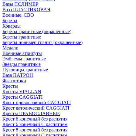
Вазы ПОЛИМЕР
Ваза ПЛАСТИКОВАЯ
Военные, СВО
Береты
Кокарды
Береты гранитные (окрашенные)
Береты гранитные
Береты полимер-гранит (окрашенные)
Медали
Военные атрибуты
Эмблемы гранитные
Звёзды гранитные
Пуговицы гранитные
Ваза ПАТРОН
Флагштоки
Кресты
Кресты VIALLAN
Кресты CAGGIATI
Крест провославный CAGGIATI
Крест католический CAGGIATI
Кресты ПРАВОСЛАВНЫЕ
Крест 6 конечный без распятия
Крест 6 конечный С распятием
Крест 8 конечный без распятия
Крест 8 конечный С распятием