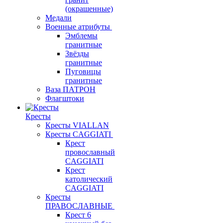
(окрашенные)
Медали
Военные атрибуты
Эмблемы
гранитные
Звёзды
гранитные
Пуговицы
гранитные
Ваза ПАТРОН
Флагштоки
Кресты
Кресты VIALLAN
Кресты CAGGIATI
Крест
провославный
CAGGIATI
Крест
католический
CAGGIATI
Кресты
ПРАВОСЛАВНЫЕ
Крест 6