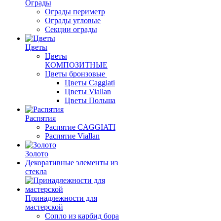
Ограды
Ограды периметр
Ограды угловые
Секции ограды
Цветы
Цветы
КОМПОЗИТНЫЕ
Цветы бронзовые
Цветы Caggiati
Цветы Viallan
Цветы Польша
Распятия
Распятие CAGGIATI
Распятие Viallan
Золото
Декоративные элементы из
стекла
Принадлежности для
мастерской
Сопло из карбид бора