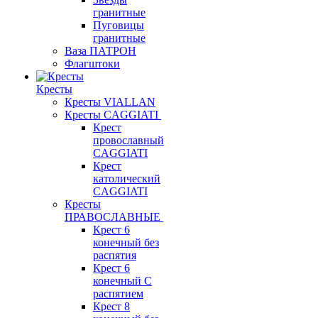
гранитные
Пуговицы
гранитные
Ваза ПАТРОН
Флагштоки
Кресты
Кресты VIALLAN
Кресты CAGGIATI
Крест
провославный
CAGGIATI
Крест
католический
CAGGIATI
Кресты
ПРАВОСЛАВНЫЕ
Крест 6
конечный без
распятия
Крест 6
конечный С
распятием
Крест 8