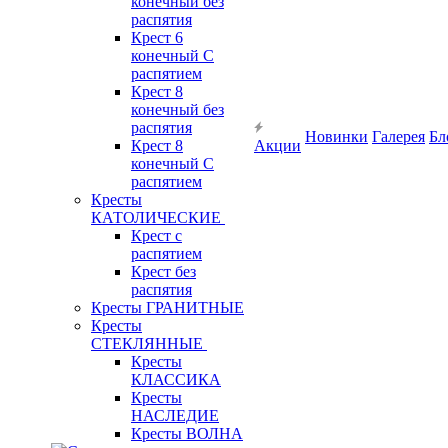
конечный без
распятия
Крест 6
конечный С
распятием
Крест 8
конечный без
распятия
Новинки
Галерея
Бл
Крест 8
Акции
конечный С
распятием
Кресты
КАТОЛИЧЕСКИЕ
Крест с
распятием
Крест без
распятия
Кресты ГРАНИТНЫЕ
Кресты
СТЕКЛЯННЫЕ
Кресты
КЛАССИКА
Кресты
НАСЛЕДИЕ
Кресты ВОЛНА