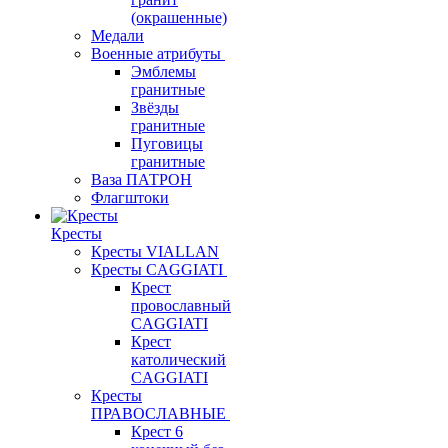
(окрашенные)
Медали
Военные атрибуты
Эмблемы
гранитные
Звёзды
гранитные
Пуговицы
гранитные
Ваза ПАТРОН
Флагштоки
Кресты
Кресты VIALLAN
Кресты CAGGIATI
Крест
провославный
CAGGIATI
Крест
католический
CAGGIATI
Кресты
ПРАВОСЛАВНЫЕ
Крест 6