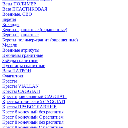
Вазы ПОЛИМЕР
Ваза ПЛАСТИКОВАЯ
Военные, СВО
Береты
Кокарды
Береты гранитные (окрашенные)
Береты гранитные
Береты полимер-гранит (окрашенные)
Медали
Военные атрибуты
Эмблемы гранитные
Звёзды гранитные
Пуговицы гранитные
Ваза ПАТРОН
Флагштоки
Кресты
Кресты VIALLAN
Кресты CAGGIATI
Крест провославный CAGGIATI
Крест католический CAGGIATI
Кресты ПРАВОСЛАВНЫЕ
Крест 6 конечный без распятия
Крест 6 конечный С распятием
Крест 8 конечный без распятия
Крест 8 конечный С распятием