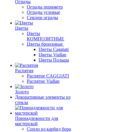
Ограды
Ограды периметр
Ограды угловые
Секции ограды
Цветы
Цветы
КОМПОЗИТНЫЕ
Цветы бронзовые
Цветы Caggiati
Цветы Viallan
Цветы Польша
Распятия
Распятие CAGGIATI
Распятие Viallan
Золото
Декоративные элементы из
стекла
Принадлежности для
мастерской
Сопло из карбид бора