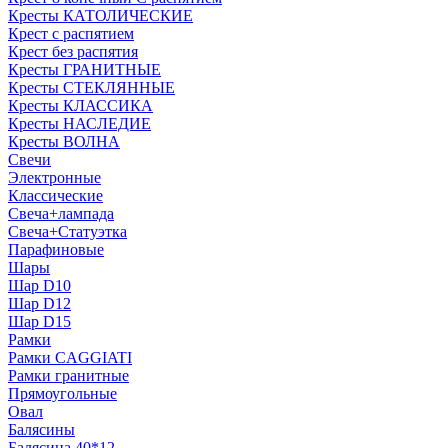
Кресты КАТОЛИЧЕСКИЕ
Крест с распятием
Крест без распятия
Кресты ГРАНИТНЫЕ
Кресты СТЕКЛЯННЫЕ
Кресты КЛАССИКА
Кресты НАСЛЕДИЕ
Кресты ВОЛНА
Свечи
Электронные
Классические
Свеча+лампада
Свеча+Статуэтка
Парафиновые
Шары
Шар D10
Шар D12
Шар D15
Рамки
Рамки CAGGIATI
Рамки гранитные
Прямоугольные
Овал
Балясины
Балясина 40*12