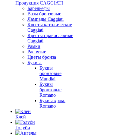
Продукция CAGGIATI
Барельефы
Вазы бронзовые
Лампады Caggiati
Кресты католические
Caggiati
Кресты православные
Caggiati
Рамки
Распятие
Цветы бронза
Буквы
Буквы
бронзовые
Mundial
Буквы
бронзовые
Romano
Буквы хром.
Romano
Клей
Голуби