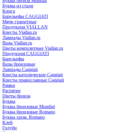
Буквы бронза Mundial
Буквы из стали
Книга
Барельефы CAGGIATI
Мячи гранитные
Продукция VIALLAN
Кресты Viallan.ru
Лампады Viallan.ru
Вазы Viallan.ru
Цветы композитные Viallan.ru
Продукция CAGGIATI
Барельефы
Вазы бронзовые
Лампады Caggiati
Кресты католические Caggiati
Кресты православные Caggiati
Рамки
Распятие
Цветы бронза
Буквы
Буквы бронзовые Mundial
Буквы бронзовые Romano
Буквы хром. Romano
Клей
Голуби