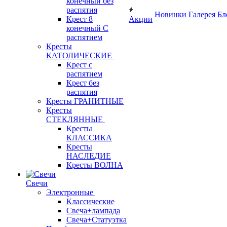
конечный без
распятия
Новинки
Галерея
Бл
Крест 8
Акции
конечный С
распятием
Кресты
КАТОЛИЧЕСКИЕ
Крест с
распятием
Крест без
распятия
Кресты ГРАНИТНЫЕ
Кресты
СТЕКЛЯННЫЕ
Кресты
КЛАССИКА
Кресты
НАСЛЕДИЕ
Кресты ВОЛНА
Свечи
Электронные
Классические
Свеча+лампада
Свеча+Статуэтка