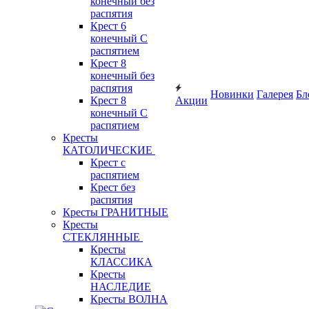
конечный без
распятия
Крест 6
конечный С
распятием
Крест 8
конечный без
распятия
Новинки
Галерея
Бл
Крест 8
Акции
конечный С
распятием
Кресты
КАТОЛИЧЕСКИЕ
Крест с
распятием
Крест без
распятия
Кресты ГРАНИТНЫЕ
Кресты
СТЕКЛЯННЫЕ
Кресты
КЛАССИКА
Кресты
НАСЛЕДИЕ
Кресты ВОЛНА