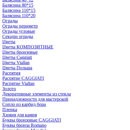
Балясина 80*15
Балясина 110*15
Балясина 110*20
Ограды
Ограды периметр
Ограды угловые
Секции ограды
Цветы
Цветы КОМПОЗИТНЫЕ
Цветы бронзовые
Цветы Caggiati
Цветы Viallan
Цветы Польша
Распятия
Распятие CAGGIATI
Распятие Viallan
Золото
Декоративные элементы из стекла
Принадлежности для мастерской
Сопло из карбид бора
Пленка
Химия для камня
Буквы бронзовые CAGGIATI
Буквы бронза Romano