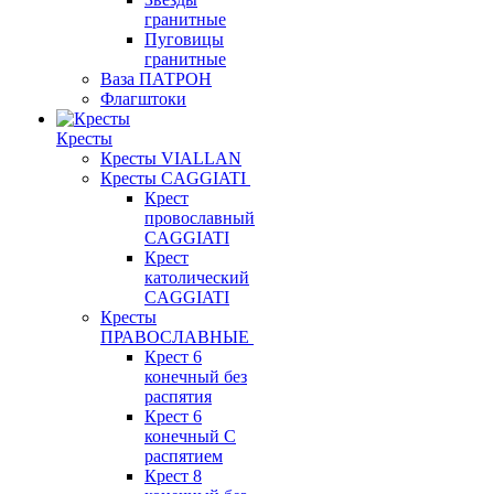
гранитные
Пуговицы
гранитные
Ваза ПАТРОН
Флагштоки
Кресты
Кресты VIALLAN
Кресты CAGGIATI
Крест
провославный
CAGGIATI
Крест
католический
CAGGIATI
Кресты
ПРАВОСЛАВНЫЕ
Крест 6
конечный без
распятия
Крест 6
конечный С
распятием
Крест 8