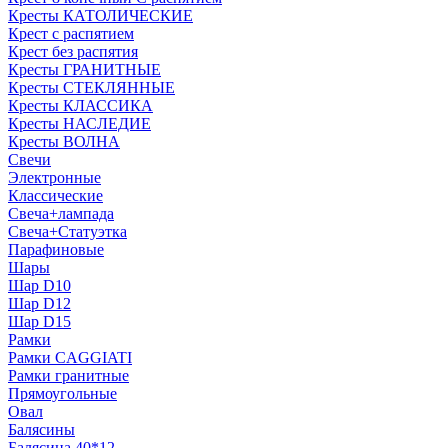
Кресты КАТОЛИЧЕСКИЕ
Крест с распятием
Крест без распятия
Кресты ГРАНИТНЫЕ
Кресты СТЕКЛЯННЫЕ
Кресты КЛАССИКА
Кресты НАСЛЕДИЕ
Кресты ВОЛНА
Свечи
Электронные
Классические
Свеча+лампада
Свеча+Статуэтка
Парафиновые
Шары
Шар D10
Шар D12
Шар D15
Рамки
Рамки CAGGIATI
Рамки гранитные
Прямоугольные
Овал
Балясины
Балясина 40*12