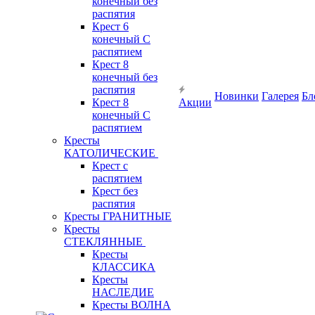
конечный без
распятия
Крест 6
конечный С
распятием
Крест 8
конечный без
распятия
Новинки
Галерея
Бл
Крест 8
Акции
конечный С
распятием
Кресты
КАТОЛИЧЕСКИЕ
Крест с
распятием
Крест без
распятия
Кресты ГРАНИТНЫЕ
Кресты
СТЕКЛЯННЫЕ
Кресты
КЛАССИКА
Кресты
НАСЛЕДИЕ
Кресты ВОЛНА