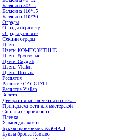
Балясина 80*15
Балясина 110*15
Балясина 110*20
Ограды
Ограды периметр
Ограды угловые
Секции ограды
Цветы
Цветы КОМПОЗИТНЫЕ
Цветы бронзовые
Цветы Caggiati
Цветы Viallan
Цветы Польша
Распятия
Распятие CAGGIATI
Распятие Viallan
Золото
Декоративные элементы из стекла
Принадлежности для мастерской
Сопло из карбид бора
Пленка
Химия для камня
Буквы бронзовые CAGGIATI
Буквы бронза Romano