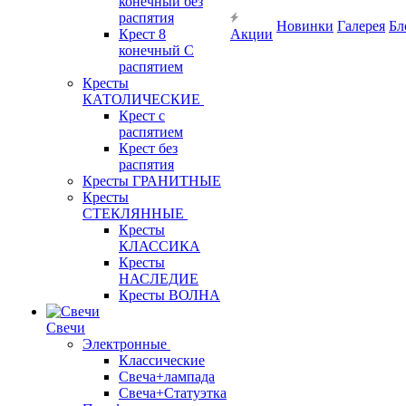
конечный без
распятия
Новинки
Галерея
Бл
Крест 8
Акции
конечный С
распятием
Кресты
КАТОЛИЧЕСКИЕ
Крест с
распятием
Крест без
распятия
Кресты ГРАНИТНЫЕ
Кресты
СТЕКЛЯННЫЕ
Кресты
КЛАССИКА
Кресты
НАСЛЕДИЕ
Кресты ВОЛНА
Свечи
Электронные
Классические
Свеча+лампада
Свеча+Статуэтка