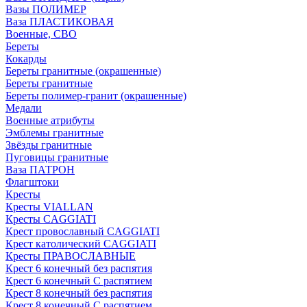
Вазы ПОЛИМЕР
Ваза ПЛАСТИКОВАЯ
Военные, СВО
Береты
Кокарды
Береты гранитные (окрашенные)
Береты гранитные
Береты полимер-гранит (окрашенные)
Медали
Военные атрибуты
Эмблемы гранитные
Звёзды гранитные
Пуговицы гранитные
Ваза ПАТРОН
Флагштоки
Кресты
Кресты VIALLAN
Кресты CAGGIATI
Крест провославный CAGGIATI
Крест католический CAGGIATI
Кресты ПРАВОСЛАВНЫЕ
Крест 6 конечный без распятия
Крест 6 конечный С распятием
Крест 8 конечный без распятия
Крест 8 конечный С распятием