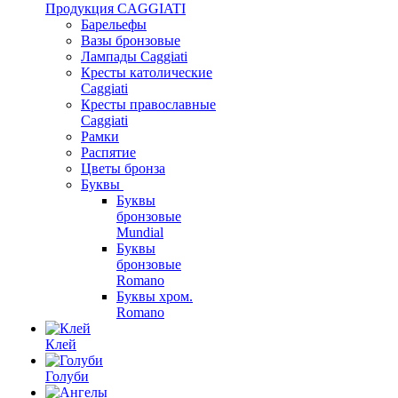
Продукция CAGGIATI
Барельефы
Вазы бронзовые
Лампады Caggiati
Кресты католические
Caggiati
Кресты православные
Caggiati
Рамки
Распятие
Цветы бронза
Буквы
Буквы
бронзовые
Mundial
Буквы
бронзовые
Romano
Буквы хром.
Romano
Клей
Голуби