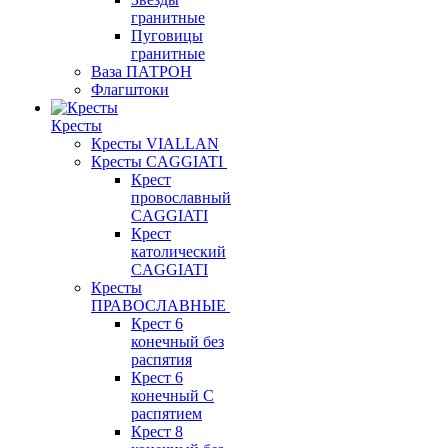
гранитные
Пуговицы
гранитные
Ваза ПАТРОН
Флагштоки
Кресты
Кресты VIALLAN
Кресты CAGGIATI
Крест
провославный
CAGGIATI
Крест
католический
CAGGIATI
Кресты
ПРАВОСЛАВНЫЕ
Крест 6
конечный без
распятия
Крест 6
конечный С
распятием
Крест 8