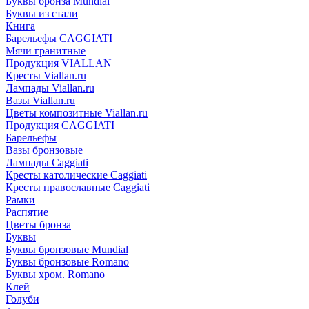
Буквы бронза Mundial
Буквы из стали
Книга
Барельефы CAGGIATI
Мячи гранитные
Продукция VIALLAN
Кресты Viallan.ru
Лампады Viallan.ru
Вазы Viallan.ru
Цветы композитные Viallan.ru
Продукция CAGGIATI
Барельефы
Вазы бронзовые
Лампады Caggiati
Кресты католические Caggiati
Кресты православные Caggiati
Рамки
Распятие
Цветы бронза
Буквы
Буквы бронзовые Mundial
Буквы бронзовые Romano
Буквы хром. Romano
Клей
Голуби