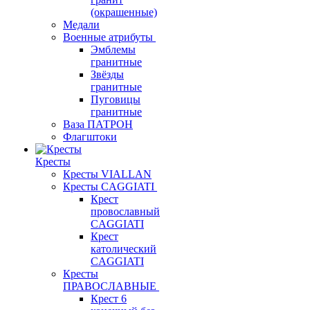
(окрашенные)
Медали
Военные атрибуты
Эмблемы
гранитные
Звёзды
гранитные
Пуговицы
гранитные
Ваза ПАТРОН
Флагштоки
Кресты
Кресты VIALLAN
Кресты CAGGIATI
Крест
провославный
CAGGIATI
Крест
католический
CAGGIATI
Кресты
ПРАВОСЛАВНЫЕ
Крест 6