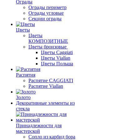
Ограды
Ограды периметр
Ограды угловые
Секции ограды
Цветы
Цветы
КОМПОЗИТНЫЕ
Цветы бронзовые
Цветы Caggiati
Цветы Viallan
Цветы Польша
Распятия
Распятие CAGGIATI
Распятие Viallan
Золото
Декоративные элементы из
стекла
Принадлежности для
мастерской
Сопло из карбид бора