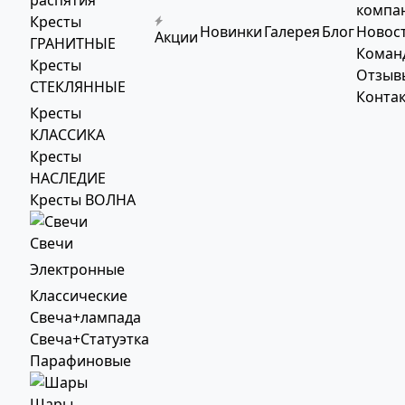
компа
Кресты
Новинки
Галерея
Блог
Новос
Акции
ГРАНИТНЫЕ
Коман
Кресты
Отзыв
СТЕКЛЯННЫЕ
Конта
Кресты
КЛАССИКА
Кресты
НАСЛЕДИЕ
Кресты ВОЛНА
Свечи
Электронные
Классические
Свеча+лампада
Свеча+Статуэтка
Парафиновые
Шары