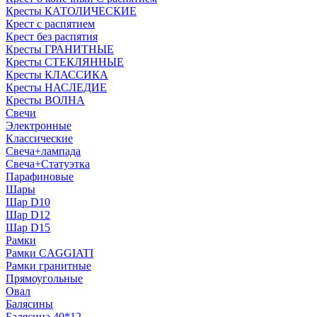
Кресты КАТОЛИЧЕСКИЕ
Крест с распятием
Крест без распятия
Кресты ГРАНИТНЫЕ
Кресты СТЕКЛЯННЫЕ
Кресты КЛАССИКА
Кресты НАСЛЕДИЕ
Кресты ВОЛНА
Свечи
Электронные
Классические
Свеча+лампада
Свеча+Статуэтка
Парафиновые
Шары
Шар D10
Шар D12
Шар D15
Рамки
Рамки CAGGIATI
Рамки гранитные
Прямоугольные
Овал
Балясины
Балясина 40*12