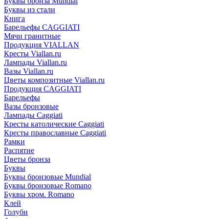
Буквы бронза Mundial
Буквы из стали
Книга
Барельефы CAGGIATI
Мячи гранитные
Продукция VIALLAN
Кресты Viallan.ru
Лампады Viallan.ru
Вазы Viallan.ru
Цветы композитные Viallan.ru
Продукция CAGGIATI
Барельефы
Вазы бронзовые
Лампады Caggiati
Кресты католические Caggiati
Кресты православные Caggiati
Рамки
Распятие
Цветы бронза
Буквы
Буквы бронзовые Mundial
Буквы бронзовые Romano
Буквы хром. Romano
Клей
Голуби