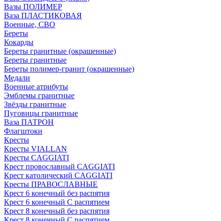
Вазы ПОЛИМЕР
Ваза ПЛАСТИКОВАЯ
Военные, СВО
Береты
Кокарды
Береты гранитные (окрашенные)
Береты гранитные
Береты полимер-гранит (окрашенные)
Медали
Военные атрибуты
Эмблемы гранитные
Звёзды гранитные
Пуговицы гранитные
Ваза ПАТРОН
Флагштоки
Кресты
Кресты VIALLAN
Кресты CAGGIATI
Крест провославный CAGGIATI
Крест католический CAGGIATI
Кресты ПРАВОСЛАВНЫЕ
Крест 6 конечный без распятия
Крест 6 конечный С распятием
Крест 8 конечный без распятия
Крест 8 конечный С распятием