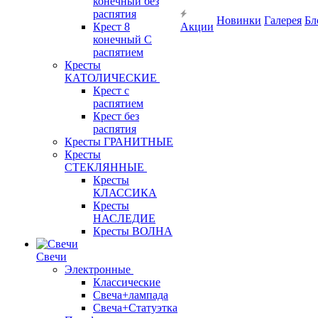
конечный без
распятия
Новинки
Галерея
Бл
Крест 8
Акции
конечный С
распятием
Кресты
КАТОЛИЧЕСКИЕ
Крест с
распятием
Крест без
распятия
Кресты ГРАНИТНЫЕ
Кресты
СТЕКЛЯННЫЕ
Кресты
КЛАССИКА
Кресты
НАСЛЕДИЕ
Кресты ВОЛНА
Свечи
Электронные
Классические
Свеча+лампада
Свеча+Статуэтка