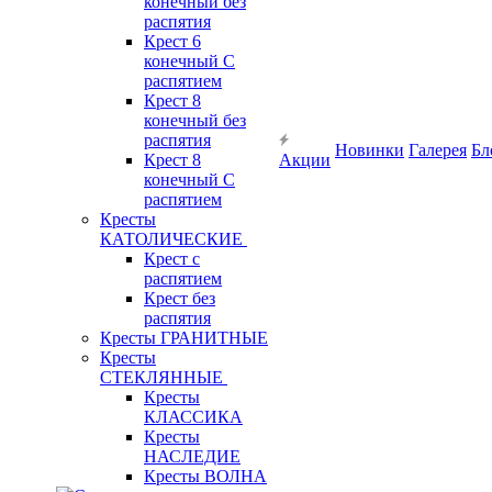
конечный без
распятия
Крест 6
конечный С
распятием
Крест 8
конечный без
распятия
Новинки
Галерея
Бл
Крест 8
Акции
конечный С
распятием
Кресты
КАТОЛИЧЕСКИЕ
Крест с
распятием
Крест без
распятия
Кресты ГРАНИТНЫЕ
Кресты
СТЕКЛЯННЫЕ
Кресты
КЛАССИКА
Кресты
НАСЛЕДИЕ
Кресты ВОЛНА