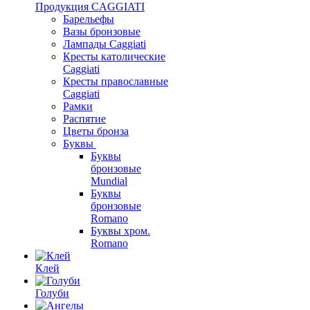
Продукция CAGGIATI
Барельефы
Вазы бронзовые
Лампады Caggiati
Кресты католические
Caggiati
Кресты православные
Caggiati
Рамки
Распятие
Цветы бронза
Буквы
Буквы
бронзовые
Mundial
Буквы
бронзовые
Romano
Буквы хром.
Romano
Клей
Голуби