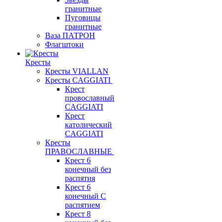
гранитные
Пуговицы
гранитные
Ваза ПАТРОН
Флагштоки
Кресты
Кресты VIALLAN
Кресты CAGGIATI
Крест
провославный
CAGGIATI
Крест
католический
CAGGIATI
Кресты
ПРАВОСЛАВНЫЕ
Крест 6
конечный без
распятия
Крест 6
конечный С
распятием
Крест 8