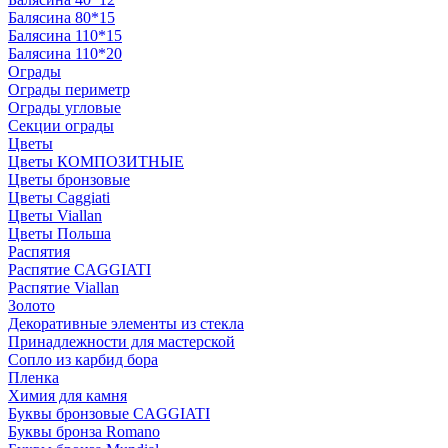
Балясина 80*15
Балясина 110*15
Балясина 110*20
Ограды
Ограды периметр
Ограды угловые
Секции ограды
Цветы
Цветы КОМПОЗИТНЫЕ
Цветы бронзовые
Цветы Caggiati
Цветы Viallan
Цветы Польша
Распятия
Распятие CAGGIATI
Распятие Viallan
Золото
Декоративные элементы из стекла
Принадлежности для мастерской
Сопло из карбид бора
Пленка
Химия для камня
Буквы бронзовые CAGGIATI
Буквы бронза Romano