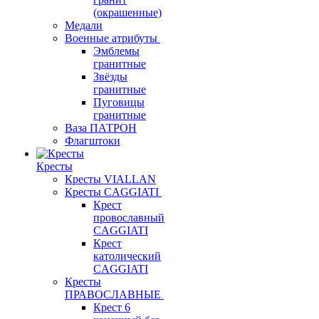
(окрашенные)
Медали
Военные атрибуты
Эмблемы
гранитные
Звёзды
гранитные
Пуговицы
гранитные
Ваза ПАТРОН
Флагштоки
Кресты
Кресты VIALLAN
Кресты CAGGIATI
Крест
провославный
CAGGIATI
Крест
католический
CAGGIATI
Кресты
ПРАВОСЛАВНЫЕ
Крест 6