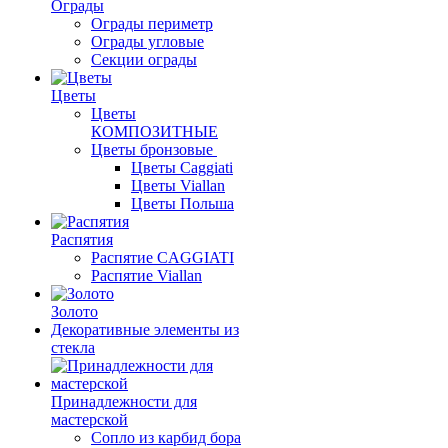
Ограды
Ограды периметр
Ограды угловые
Секции ограды
Цветы
Цветы
КОМПОЗИТНЫЕ
Цветы бронзовые
Цветы Caggiati
Цветы Viallan
Цветы Польша
Распятия
Распятие CAGGIATI
Распятие Viallan
Золото
Декоративные элементы из
стекла
Принадлежности для
мастерской
Сопло из карбид бора