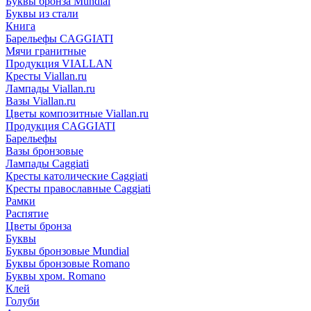
Буквы бронза Mundial
Буквы из стали
Книга
Барельефы CAGGIATI
Мячи гранитные
Продукция VIALLAN
Кресты Viallan.ru
Лампады Viallan.ru
Вазы Viallan.ru
Цветы композитные Viallan.ru
Продукция CAGGIATI
Барельефы
Вазы бронзовые
Лампады Caggiati
Кресты католические Caggiati
Кресты православные Caggiati
Рамки
Распятие
Цветы бронза
Буквы
Буквы бронзовые Mundial
Буквы бронзовые Romano
Буквы хром. Romano
Клей
Голуби