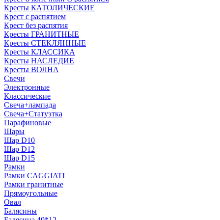
Кресты КАТОЛИЧЕСКИЕ
Крест с распятием
Крест без распятия
Кресты ГРАНИТНЫЕ
Кресты СТЕКЛЯННЫЕ
Кресты КЛАССИКА
Кресты НАСЛЕДИЕ
Кресты ВОЛНА
Свечи
Электронные
Классические
Свеча+лампада
Свеча+Статуэтка
Парафиновые
Шары
Шар D10
Шар D12
Шар D15
Рамки
Рамки CAGGIATI
Рамки гранитные
Прямоугольные
Овал
Балясины
Балясина 40*12