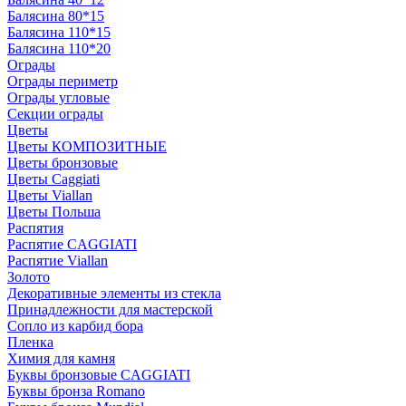
Балясина 80*15
Балясина 110*15
Балясина 110*20
Ограды
Ограды периметр
Ограды угловые
Секции ограды
Цветы
Цветы КОМПОЗИТНЫЕ
Цветы бронзовые
Цветы Caggiati
Цветы Viallan
Цветы Польша
Распятия
Распятие CAGGIATI
Распятие Viallan
Золото
Декоративные элементы из стекла
Принадлежности для мастерской
Сопло из карбид бора
Пленка
Химия для камня
Буквы бронзовые CAGGIATI
Буквы бронза Romano