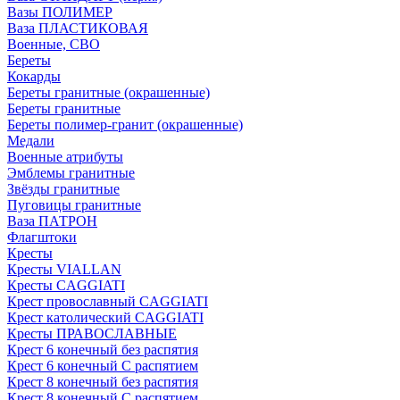
Вазы ПОЛИМЕР
Ваза ПЛАСТИКОВАЯ
Военные, СВО
Береты
Кокарды
Береты гранитные (окрашенные)
Береты гранитные
Береты полимер-гранит (окрашенные)
Медали
Военные атрибуты
Эмблемы гранитные
Звёзды гранитные
Пуговицы гранитные
Ваза ПАТРОН
Флагштоки
Кресты
Кресты VIALLAN
Кресты CAGGIATI
Крест провославный CAGGIATI
Крест католический CAGGIATI
Кресты ПРАВОСЛАВНЫЕ
Крест 6 конечный без распятия
Крест 6 конечный С распятием
Крест 8 конечный без распятия
Крест 8 конечный С распятием