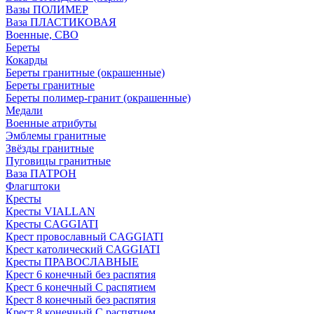
Вазы ПОЛИМЕР
Ваза ПЛАСТИКОВАЯ
Военные, СВО
Береты
Кокарды
Береты гранитные (окрашенные)
Береты гранитные
Береты полимер-гранит (окрашенные)
Медали
Военные атрибуты
Эмблемы гранитные
Звёзды гранитные
Пуговицы гранитные
Ваза ПАТРОН
Флагштоки
Кресты
Кресты VIALLAN
Кресты CAGGIATI
Крест провославный CAGGIATI
Крест католический CAGGIATI
Кресты ПРАВОСЛАВНЫЕ
Крест 6 конечный без распятия
Крест 6 конечный С распятием
Крест 8 конечный без распятия
Крест 8 конечный С распятием