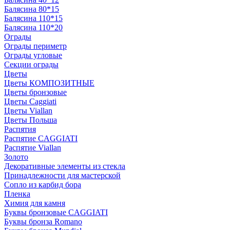
Балясина 80*15
Балясина 110*15
Балясина 110*20
Ограды
Ограды периметр
Ограды угловые
Секции ограды
Цветы
Цветы КОМПОЗИТНЫЕ
Цветы бронзовые
Цветы Caggiati
Цветы Viallan
Цветы Польша
Распятия
Распятие CAGGIATI
Распятие Viallan
Золото
Декоративные элементы из стекла
Принадлежности для мастерской
Сопло из карбид бора
Пленка
Химия для камня
Буквы бронзовые CAGGIATI
Буквы бронза Romano