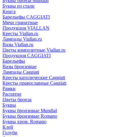
Буквы бронза Mundial
Буквы из стали
Книга
Барельефы CAGGIATI
Мячи гранитные
Продукция VIALLAN
Кресты Viallan.ru
Лампады Viallan.ru
Вазы Viallan.ru
Цветы композитные Viallan.ru
Продукция CAGGIATI
Барельефы
Вазы бронзовые
Лампады Caggiati
Кресты католические Caggiati
Кресты православные Caggiati
Рамки
Распятие
Цветы бронза
Буквы
Буквы бронзовые Mundial
Буквы бронзовые Romano
Буквы хром. Romano
Клей
Голуби