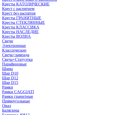
Кресты КАТОЛИЧЕСКИЕ
Крест с распятием
Крест без распятия
Кресты ГРАНИТНЫЕ
Кресты СТЕКЛЯННЫЕ
Кресты КЛАССИКА
Кресты НАСЛЕДИЕ
Кресты ВОЛНА
Свечи
Электронные
Классические
Свеча+лампада
Свеча+Статуэтка
Парафиновые
Шары
Шар D10
Шар D12
Шар D15
Рамки
Рамки CAGGIATI
Рамки гранитные
Прямоугольные
Овал
Балясины
Балясина 40*12