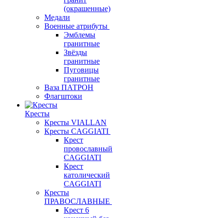
(окрашенные)
Медали
Военные атрибуты
Эмблемы
гранитные
Звёзды
гранитные
Пуговицы
гранитные
Ваза ПАТРОН
Флагштоки
Кресты
Кресты VIALLAN
Кресты CAGGIATI
Крест
провославный
CAGGIATI
Крест
католический
CAGGIATI
Кресты
ПРАВОСЛАВНЫЕ
Крест 6