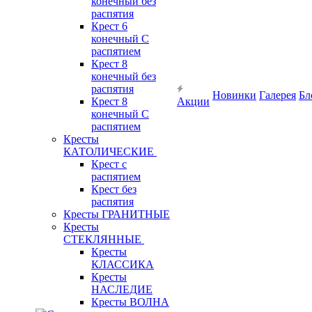
конечный без
распятия
Крест 6
конечный С
распятием
Крест 8
конечный без
распятия
Новинки
Галерея
Бл
Крест 8
Акции
конечный С
распятием
Кресты
КАТОЛИЧЕСКИЕ
Крест с
распятием
Крест без
распятия
Кресты ГРАНИТНЫЕ
Кресты
СТЕКЛЯННЫЕ
Кресты
КЛАССИКА
Кресты
НАСЛЕДИЕ
Кресты ВОЛНА