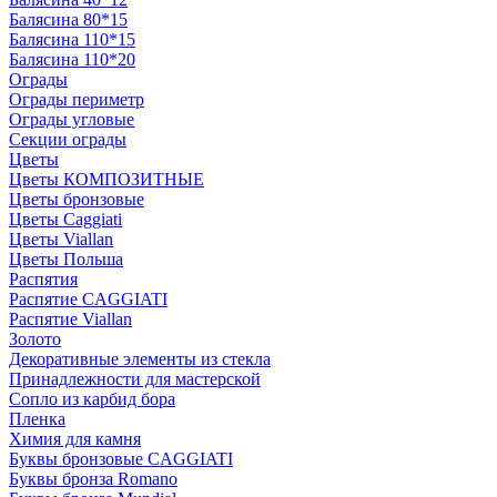
Балясина 80*15
Балясина 110*15
Балясина 110*20
Ограды
Ограды периметр
Ограды угловые
Секции ограды
Цветы
Цветы КОМПОЗИТНЫЕ
Цветы бронзовые
Цветы Caggiati
Цветы Viallan
Цветы Польша
Распятия
Распятие CAGGIATI
Распятие Viallan
Золото
Декоративные элементы из стекла
Принадлежности для мастерской
Сопло из карбид бора
Пленка
Химия для камня
Буквы бронзовые CAGGIATI
Буквы бронза Romano