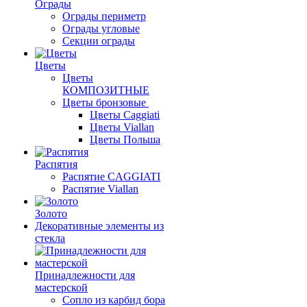
Ограды
Ограды периметр
Ограды угловые
Секции ограды
Цветы
Цветы
КОМПОЗИТНЫЕ
Цветы бронзовые
Цветы Caggiati
Цветы Viallan
Цветы Польша
Распятия
Распятие CAGGIATI
Распятие Viallan
Золото
Декоративные элементы из
стекла
Принадлежности для
мастерской
Сопло из карбид бора