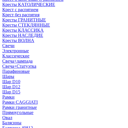
Кресты КАТОЛИЧЕСКИЕ
Крест с распятием
Крест без распятия
Кресты ГРАНИТНЫЕ
Кресты СТЕКЛЯННЫЕ
Кресты КЛАССИКА
Кресты НАСЛЕДИЕ
Кресты ВОЛНА
Свечи
Электронные
Классические
Свеча+лампада
Свеча+Статуэтка
Парафиновые
Шары
Шар D10
Шар D12
Шар D15
Рамки
Рамки CAGGIATI
Рамки гранитные
Прямоугольные
Овал
Балясины
Балясина 40*12