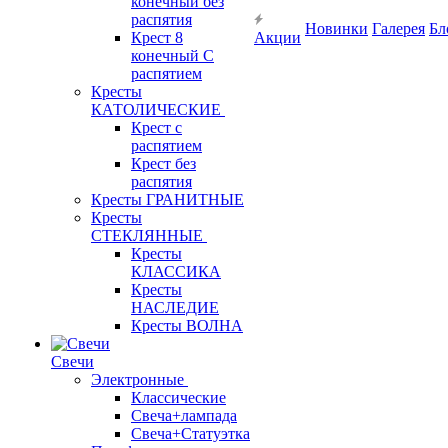
конечный без
распятия
Новинки
Галерея
Бл
Крест 8
Акции
конечный С
распятием
Кресты
КАТОЛИЧЕСКИЕ
Крест с
распятием
Крест без
распятия
Кресты ГРАНИТНЫЕ
Кресты
СТЕКЛЯННЫЕ
Кресты
КЛАССИКА
Кресты
НАСЛЕДИЕ
Кресты ВОЛНА
Свечи
Электронные
Классические
Свеча+лампада
Свеча+Статуэтка