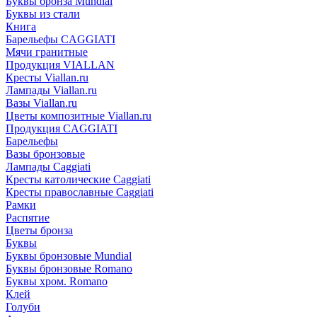
Буквы бронза Mundial
Буквы из стали
Книга
Барельефы CAGGIATI
Мячи гранитные
Продукция VIALLAN
Кресты Viallan.ru
Лампады Viallan.ru
Вазы Viallan.ru
Цветы композитные Viallan.ru
Продукция CAGGIATI
Барельефы
Вазы бронзовые
Лампады Caggiati
Кресты католические Caggiati
Кресты православные Caggiati
Рамки
Распятие
Цветы бронза
Буквы
Буквы бронзовые Mundial
Буквы бронзовые Romano
Буквы хром. Romano
Клей
Голуби