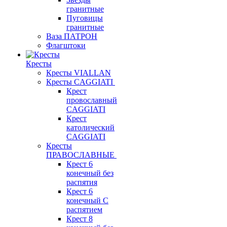
гранитные
Пуговицы
гранитные
Ваза ПАТРОН
Флагштоки
Кресты
Кресты VIALLAN
Кресты CAGGIATI
Крест
провославный
CAGGIATI
Крест
католический
CAGGIATI
Кресты
ПРАВОСЛАВНЫЕ
Крест 6
конечный без
распятия
Крест 6
конечный С
распятием
Крест 8