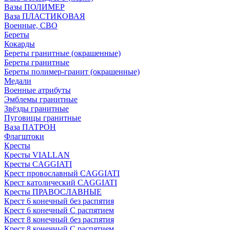
Вазы ПОЛИМЕР
Ваза ПЛАСТИКОВАЯ
Военные, СВО
Береты
Кокарды
Береты гранитные (окрашенные)
Береты гранитные
Береты полимер-гранит (окрашенные)
Медали
Военные атрибуты
Эмблемы гранитные
Звёзды гранитные
Пуговицы гранитные
Ваза ПАТРОН
Флагштоки
Кресты
Кресты VIALLAN
Кресты CAGGIATI
Крест провославный CAGGIATI
Крест католический CAGGIATI
Кресты ПРАВОСЛАВНЫЕ
Крест 6 конечный без распятия
Крест 6 конечный С распятием
Крест 8 конечный без распятия
Крест 8 конечный С распятием