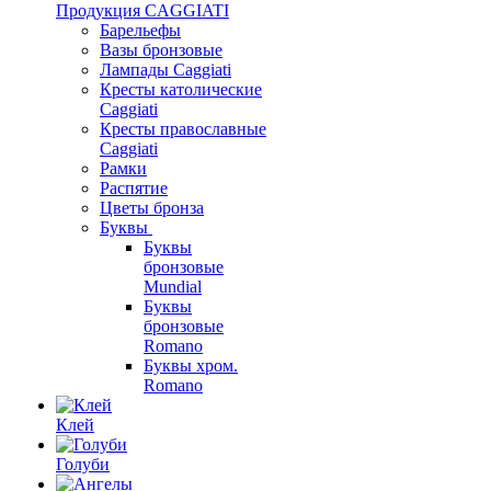
Продукция CAGGIATI
Барельефы
Вазы бронзовые
Лампады Caggiati
Кресты католические
Caggiati
Кресты православные
Caggiati
Рамки
Распятие
Цветы бронза
Буквы
Буквы
бронзовые
Mundial
Буквы
бронзовые
Romano
Буквы хром.
Romano
Клей
Голуби